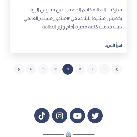
شاركت الطالبة كادي الخثعمي، من مدارس الرواد
بخميس مشيط للبنات، في #منتدى_مسك_العالمي،
حيث قدمت كلمة مميزة أمام وزير الطاقة...
اقرأ المزيد
12
11
10
9
8
7
6