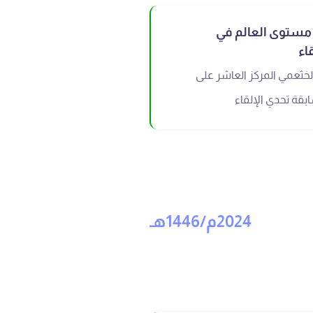
 مستوى العالم في
اء
خثعمي المركز العاشر على
قة تحدي الإلقاء
2024م/1446هـ