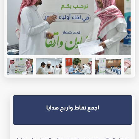
اجمع نقاط واربح هدايا