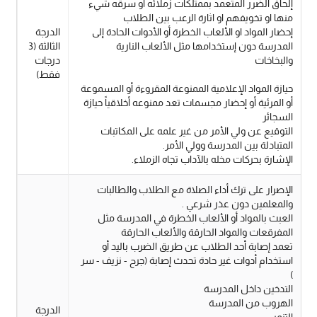
إلحاق الضرر المتعمد بممتلكات زملائه او سرقه شيء
منها او تخويفهم او اثارة الرعب بين الطلاب
إحضار المواد او الألعاب الخطرة أو الأدوات الحادة إلى
الدرجة
المدرسة دون إستخدامها مثل الألعاب النارية
الثالثة (3
والبخاخات
درجات
فقط)
حيازة المواد الإعلامية الممنوعة المقروءة أو المسموعة
أو المرئية أو إحضار مجسمات تعد ممنوعه أخلاقياً حيازة
السجائر
التوقيع عن ولي الأمر من غير علمه على المكاتبات
المتبادلة بين المدرسة وولي الأمر.
الإشارة بحركات مخله بالآداب تجاه الزملاء.
الإصرار على ترك أداء الصلاة مع الطلاب والطالبات
والمعلمين دون عذر شرعي .
العبث بالمواد أو الألعاب الخطرة في المدرسة مثل
المفرقعات والمواد الحارقة والألعاب الحارقة
تعمد إصابة أحد الطلاب عن طريق الضرب باليد أو
استخدام أدوات غير حادة تحدث إصابة (جرح - نزيف - سر
)
التدخين داخل المدرسة
الهروب من المدرسة
الدرجة