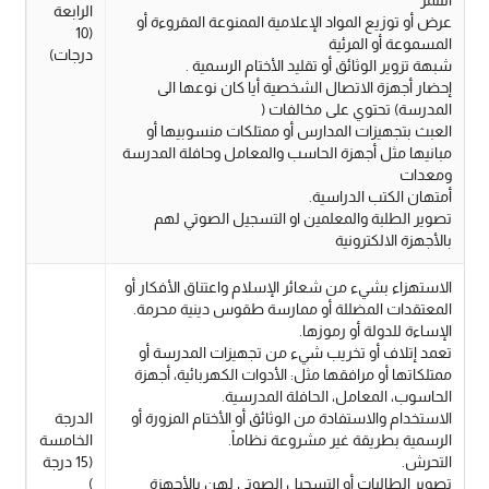
التنمر
الرابعة
عرض أو توزيع المواد الإعلامية الممنوعة المقروءة أو
(10
المسموعة أو المرئية
درجات)
شبهة تزوير الوثائق أو تقليد الأختام الرسمية .
إحضار أجهزة الاتصال الشخصية أيا كان نوعها الى
المدرسة) تحتوي على مخالفات (
العبث بتجهيزات المدارس أو ممتلكات منسوبيها أو
مبانيها مثل أجهزة الحاسب والمعامل وحافلة المدرسة
ومعدات
أمتهان الكتب الدراسية.
تصوير الطلبة والمعلمين او التسجيل الصوتي لهم
بالأجهزة الالكترونية
الاستهزاء بشيء من شعائر الإسلام واعتناق الأفكار أو
المعتقدات المضللة أو ممارسة طقوس دينية محرمة.
الإساءة للدولة أو رموزها.
تعمد إتلاف أو تخريب شيء من تجهيزات المدرسة أو
ممتلكاتها أو مرافقها مثل: الأدوات الكهربائية، أجهزة
الحاسوب، المعامل، الحافلة المدرسية.
الاستخدام والاستفادة من الوثائق أو الأختام المزورة أو
الدرجة
الرسمية بطريقة غير مشروعة نظاماً.
الخامسة
التحرش.
(15 درجة
تصوير الطالبات أو التسجيل الصوتي لهن بالأجهزة
)