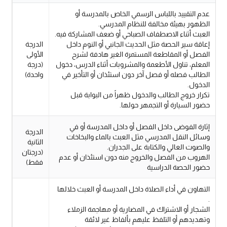
عدم التقييد باللباس الرسمي الخاص بالمدرسة أو
الظهور بهيئة مخالفة للنظام المدرسي.
العبث أثناء الاصطفاف الصباحي أو ضعف المشاركة فيه.
إعاقة سير الحصة مثل الحديث الجانبي أو النوم داخل
الدرجة
الفصل أو المقاطعة المستمرة الغير هادفة لشرح
الأولى
المعلم، تناول الأطعمة والمشروبات أثناء الدرس، دخول
(درجة
الطالب فصله أو فصل آخر دون استئذان أو التأخير في
واحدة)
الدخول.
تكرار خروج الطالب والدخول ظهراً من البوابة قبل
حضور السيارة أو التجمهر حولها.
إثارة الفوضى داخل الفصل أو داخل المدرسة أو في
الدرجة
وسائل النقل المدرسي مثل العبث بالماء والبخاخات
الثانية
والصوت العالي والكتابة على الجدران.
(درجتان
الهروب من الفصل والخروج منه دون استئذان أو عدم
فقط)
حضور الحصة الدراسية
التهاون في أداء الصلاة داخل المدرسة أو العبث خلالها
.
الشجار أو الاشتراك في المضارية أو مهاجمة الزملاء
وتهديدهم أو التلفظ عليهم بألفاظ غير لائقة