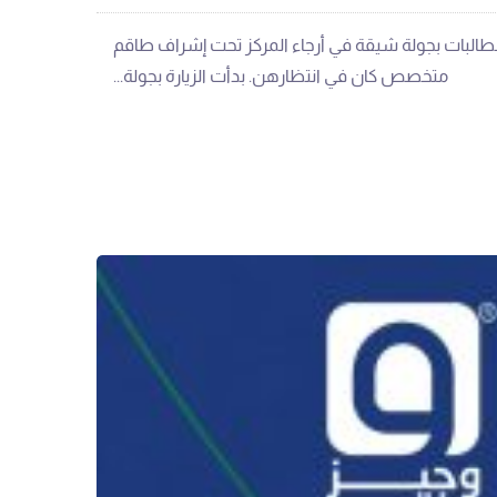
‬متخصص‭ ‬كان‭ ‬في‭ ‬انتظارهن‭.‬ بدأت‭ ‬الزيارة‭ ‬بجولة‭...