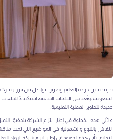
‬جديدة‭ ‬لتطوير‭ ‬العملية‭ ‬التعليمية‭.‬
‬التعليم‭. ‬ تأتي‭ ‬هذه‭ ‬الجهود‭ ‬في‭ ‬إطار‭ ‬التزام‭ ‬شركة‭ ‬الرواد‭ ‬للتعليم‭ ‬بتحقيق‭ ‬رؤيتها‭ ‬في‭ ‬توفير‭ ‬تعليم‭ ‬متميز‭ ‬وفرص‭ ‬تعليمية‭ ‬متنوعة‭ ‬للطلاب‭ ‬في‭ ‬المملكة‭ ‬العربية‭ ‬السعودية‭.‬