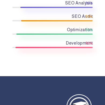
SEO Analysis
90%
SEO Audit
89%
Optimization
95%
Development
96%