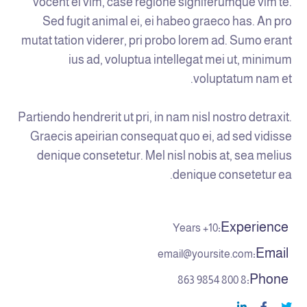
vocent ei vim, case regione signiferumque vim te.
Sed fugit animal ei, ei habeo graeco has. An pro
mutat tation viderer, pri probo lorem ad. Sumo erant
ius ad, voluptua intellegat mei ut, minimum
voluptatum nam et.
Partiendo hendrerit ut pri, in nam nisl nostro detraxit.
Graecis apeirian consequat quo ei, ad sed vidisse
denique consetetur. Mel nisl nobis at, sea melius
denique consetetur ea.
Experience:
10+ Years
Email:
email@yoursite.com
Phone:
8 800 9854 863