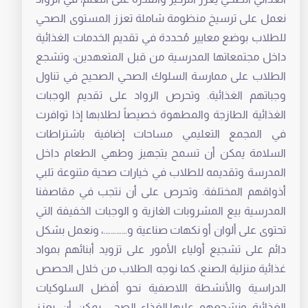
نعمل على ترسيخ منظومة شاملة تعزز المستوى الصحي
للطلاب بوضع معايير مُحددة في تقديم الخدمات الغذائية
داخل مجتمعاتها المدرسية من قبل المتعهدين، وتشجع
الطلاب على ممارسة السلوك الصحي الصحيح في تناول
وجباتهم الغذائية. وتحرص الرواد على تقديم الوجبات
الغذائية الطازجة والمطهوة خصيصاً لطلابها إذا توافرت
في المجمع التعليمي مساحات إضافية باشتراطات
السلامة يمكن أن تسمح بتجهيز وطهي الطعام داخل
المدرسة وتقديمه للطلاب في خيارات صحية متنوعة تلبي
أذواقهم المختلفة. وتحرص على أن نتجب في مقاصفنا
المدرسية بيع المشروبات الغازية و الوجبات الخفيفة التي
تحتوى على ألوان أو نكهات صناعية و………….، ونعمل بشكل
دائم على تشجيع أولياء الأمور على تزويد أبنائهم بمواد
غذائية منزلية الصنع، كما نوجه الطلاب من خلال الحصص
الدراسية والأنشطة اللاصفية نحو أفضل السلوكيات
الغذائية ونشجعهم عليها.الغذاء الصحي يمكن أن يعزز