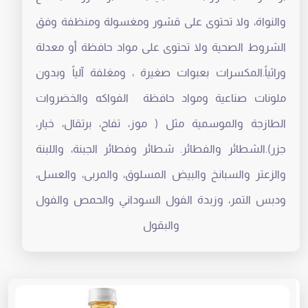
والنواة، ولا تحتوى على قشور ومغسولة ومنظفة وفق
الشروط الصحية ولا تحتوى على مواد حافظة أو معدلة
وراثياً.المكسرات بعبوات صغيرة ، ومغلفة آلياً وبدون
ملونات صناعية ومواد حافظة الفواكه والخضروات
الطازجة والموسمية مثل ( موز، تفاح، برتقال، خيار،
جزر).الشطائر والفطائر. شطائر وفطائر الجبنة، واللبنة
والزعتر والسبانخ والبيض المسلوق، والمربى، والعسل،
ودبس التمر، وزبدة الفول السوداني والحمص والفول
والبقول