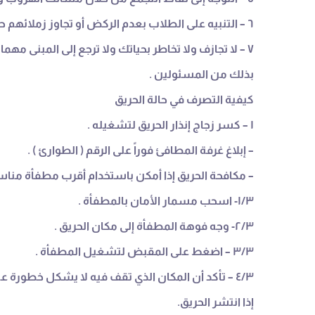
٦ – التنبيه على الطلاب بعدم الركض أو تجاوز زملائهم حتى لا تقع إصابات بينهم .
٧ – لا تجازف ولا تخاطر بحياتك ولا ترجع إلى المبنى مهما كانت الأسباب إلا بعد أن يؤذن لك
بذلك من المسئولين .
كيفية التصرف في حالة الحريق
١ – كسر زجاج إنذار الحريق لتشغيله .
– إبلاغ غرفة المطافئ فوراً على الرقم ( الطوارئ ) .
– مكافحة الحريق إذا أمكن باستخدام أقرب مطفأة مناسبة 
١/٣- اسحب مسمار الأمان بالمطفأة .
٢/٣- وجه فوهة المطفأة إلى مكان الحريق .
۳/۳ – اضغط على المقبض لتشغيل المطفأة .
٤/٣ – تأكد أن المكان الذي تقف فيه لا يشكل خطورة عليك و أنه باستطاعتك الهروب
إذا انتشر الحريق.