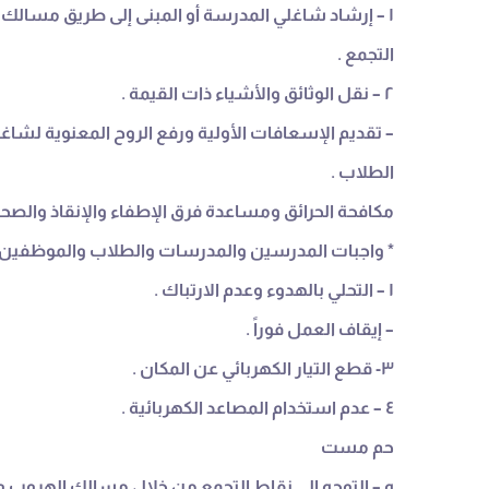
١ – إرشاد شاغلي المدرسة أو المبنى إلى طريق مسالك الهروب ومخارج الطوارئ ونقاط
التجمع .
٢ – نقل الوثائق والأشياء ذات القيمة .
– تقديم الإسعافات الأولية ورفع الروح المعنوية لشاغ
الطلاب .
مكافحة الحرائق ومساعدة فرق الإطفاء والإنقاذ والصحة
* واجبات المدرسين والمدرسات والطلاب والموظفين 
١ – التحلي بالهدوء وعدم الارتباك .
– إيقاف العمل فوراً .
٣- قطع التيار الكهربائي عن المكان .
٤ – عدم استخدام المصاعد الكهربائية .
حم مست
ه – التوجه إلى نقاط التجمع من خلال مسالك الهروب وم