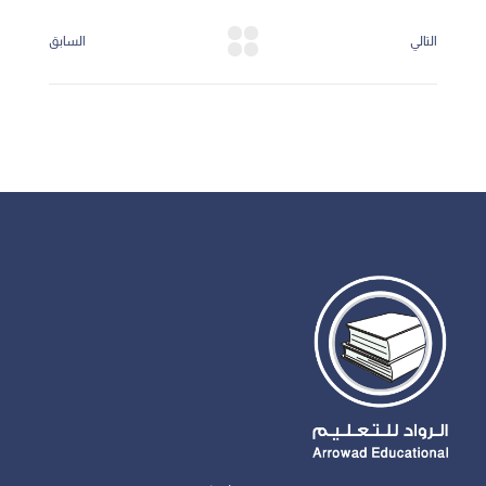
التالي
السابق