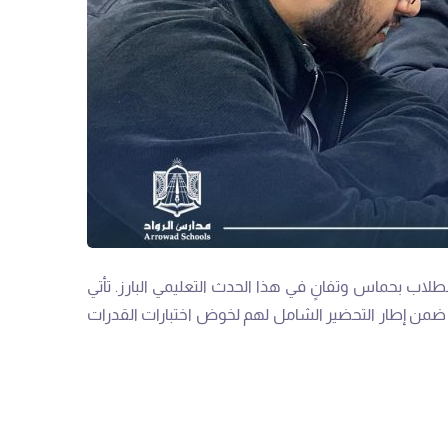
اب بحماس وتفانٍ في هذا الحدث التعليمي البارز. تأتي
ك ضمن إطار التحضير الشامل لهم لخوض اختبارات القدرات