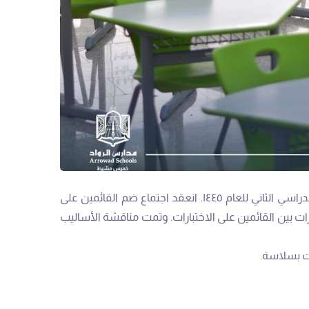
في خطوة تعكس التزامها بتقديم تجربة تعليمية متميزة، تستعد مدارس الرواد في خميس مشيط لاستقبال اختبارات الفصل الدراسي الثاني للعام ١٤٤٥. انعقد اجتماع ضم القائمين على
ات بين القائمين على الاختبارات. وتمت مناقشة الأساليب
ات بسلاسة.