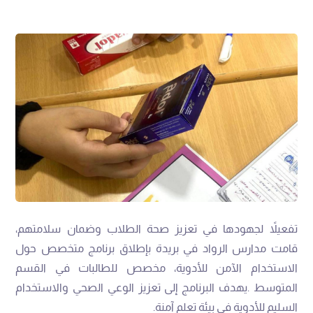
‬السليم‭ ‬للأدوية‭ ‬في‭ ‬بيئة‭ ‬تعلم‭ ‬آمنة‭.‬