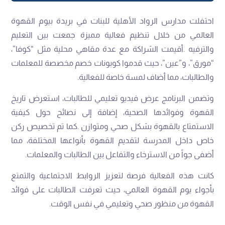
‬والطالبات،‭ ‬مما‭ ‬أضاف‭ ‬لمسة‭ ‬خاصة‭ ‬للفعالية‭.‬
‬أضفى‭ ‬جواً‭ ‬من‭ ‬الاسترخاء‭ ‬والتفاعل‭ ‬بين‭ ‬الطالبات‭ ‬والمعلمات‭.‬
‬القهوة‭ ‬من‭ ‬منظور‭ ‬صحي‭ ‬وتعليمي‭ ‬في‭ ‬نفس‭ ‬الوقت‭.‬