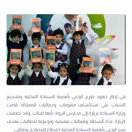
‬نشر‭ ‬الوعي‭ ‬بأهمية‭ ‬السياحة‭ ‬المحلية‭ ‬كقطاع‭ ‬اقتصادي‭ ‬وثقافي‭.‬