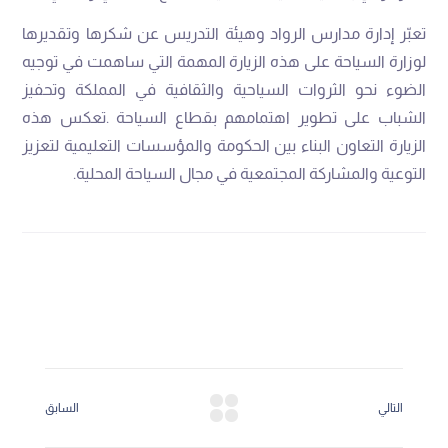
‬التوعية‭ ‬والمشاركة‭ ‬المجتمعية‭ ‬في‭ ‬مجال‭ ‬السياحة‭ ‬المحلية‭.‬
التالي
السابق