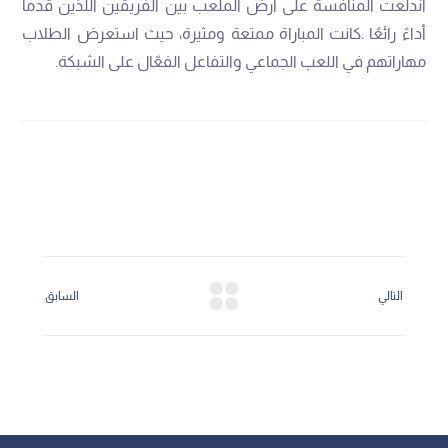
‬مهاراتهم‭ ‬في‭ ‬اللعب‭ ‬الجماعي‭ ‬والتفاعل‭ ‬الفعّال‭ ‬على‭ ‬الشبكة‭.‬
التالي
السابق