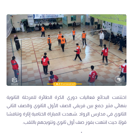
‬قويًا،‭ ‬حيث‭ ‬انتهت‭ ‬بفوز‭ ‬صف‭ ‬أول‭ ‬ثانوي‭ ‬وتتويجهم‭ ‬باللقب‭.‬