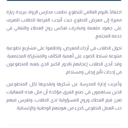
‬خدمة‭ ‬المجتمع‭.‬
‬متنوعة‭ ‬تسلط‭ ‬الضوء‭ ‬على‭ ‬أهمية‭ ‬التكاتف‭ ‬والمشاركة‭ ‬المجتمعية‭.
‬في‭ ‬إحداث‭ ‬تأثير‭ ‬إيجابي‭ ‬ومستدام‭.‬
‬حب‭ ‬العمل‭ ‬التطوعي‭ ‬كجزء‭ ‬من‭ ‬هويتهم‭ ‬الوطنية‭ ‬والإنسانية‭.‬