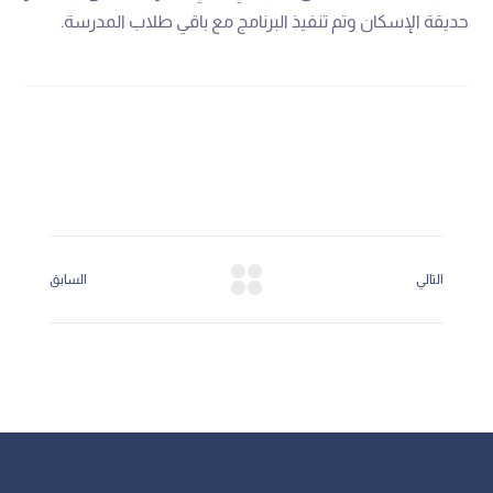
‬حديقة‭ ‬الإسكان‭ ‬وتم‭ ‬تنفيذ‭ ‬البرنامج‭ ‬مع‭ ‬باقي‭ ‬طلاب‭ ‬المدرسة‭ .‬
التالي
السابق