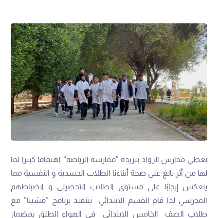
‬طلاب‭ ‬الصف‭
‬الخامس الابتدائي‭